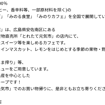
0％
ヒー、香辛料等、一部原材料を除く)の
グ」「みのる食堂」「みのりカフェ」を全国で展開して
店」は、広島県安佐南区にある
産物直売所「とれたて元気市」の店内にて、
たスイーツ等を楽しめるカフェです。
ャインマスカット、レモンをはじめとする季節の果物・
しま搾り」等、
ニューをご用意しています。
県産を中心とした
レープです！
元気市」でのお買い物帰りに、是非ともお立ち寄りくだ
店