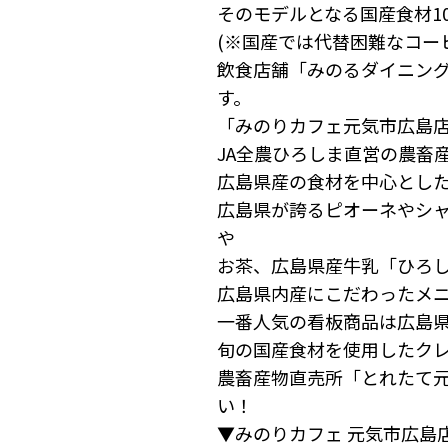
そのモデルとなる国産食材10
(※国産では代替困難なコー
飲食店舗「みのるダイニン
す。
「みのりカフェ元気市広島
JA全農ひろしま直営の農畜
広島県産の食材を中心とし
広島県が誇るピオーネやシ
や
お茶、広島県産牛乳「ひろ
広島県内産にこだわったメ
一番人気の看板商品は広島
旬の国産食材を使用したク
農畜産物直売所「とれたて
い！
▼みのりカフェ 元気市広島