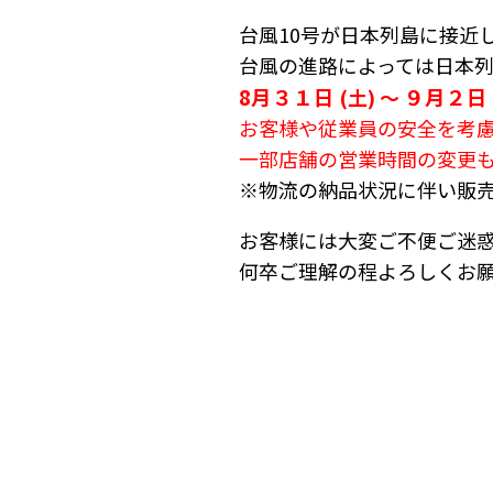
台風10号が日本列島に接近
台風の進路によっては日本
8月３１日
９月２日
(土) ～
お客様や従業員の安全を考
一部店舗の営業時間の変更
※物流の納品状況に伴い販
お客様には大変ご不便ご迷
何卒ご理解の程よろしくお